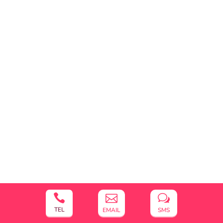


w
TEL
EMAIL
SMS