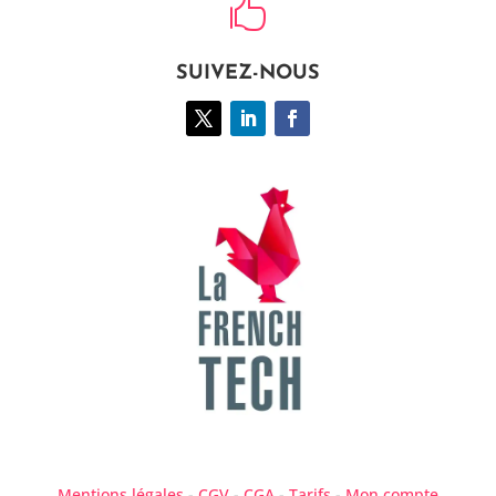

SUIVEZ-NOUS
Mentions légales
-
CGV
-
CGA
-
Tarifs
-
Mon compte