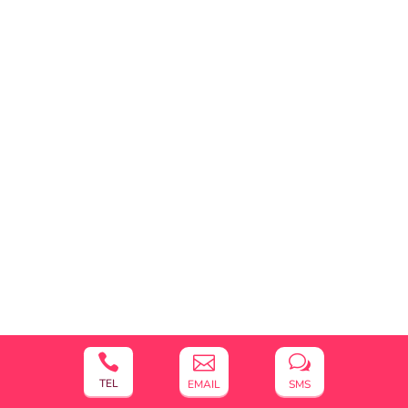


w
TEL
EMAIL
SMS