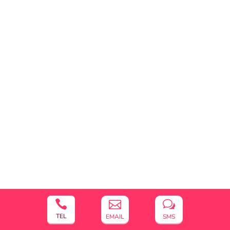


w
TEL
EMAIL
SMS